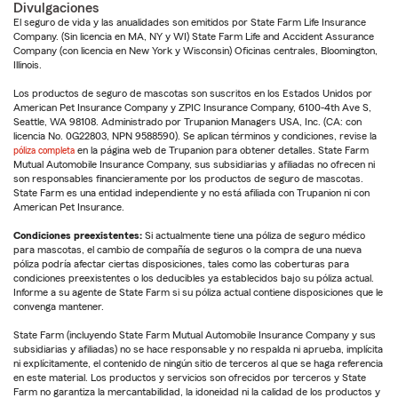
Divulgaciones
El seguro de vida y las anualidades son emitidos por State Farm Life Insurance
Company. (Sin licencia en MA, NY y WI) State Farm Life and Accident Assurance
Company (con licencia en New York y Wisconsin) Oficinas centrales, Bloomington,
Illinois.
Los productos de seguro de mascotas son suscritos en los Estados Unidos por
American Pet Insurance Company y ZPIC Insurance Company, 6100-4th Ave S,
Seattle, WA 98108. Administrado por Trupanion Managers USA, Inc. (CA: con
licencia No. 0G22803, NPN 9588590). Se aplican términos y condiciones, revise la
póliza completa
en la página web de Trupanion para obtener detalles. State Farm
Mutual Automobile Insurance Company, sus subsidiarias y afiliadas no ofrecen ni
son responsables financieramente por los productos de seguro de mascotas.
State Farm es una entidad independiente y no está afiliada con Trupanion ni con
American Pet Insurance.
Condiciones preexistentes:
Si actualmente tiene una póliza de seguro médico
para mascotas, el cambio de compañía de seguros o la compra de una nueva
póliza podría afectar ciertas disposiciones, tales como las coberturas para
condiciones preexistentes o los deducibles ya establecidos bajo su póliza actual.
Informe a su agente de State Farm si su póliza actual contiene disposiciones que le
convenga mantener.
State Farm (incluyendo State Farm Mutual Automobile Insurance Company y sus
subsidiarias y afiliadas) no se hace responsable y no respalda ni aprueba, implícita
ni explícitamente, el contenido de ningún sitio de terceros al que se haga referencia
en este material. Los productos y servicios son ofrecidos por terceros y State
Farm no garantiza la mercantabilidad, la idoneidad ni la calidad de los productos y