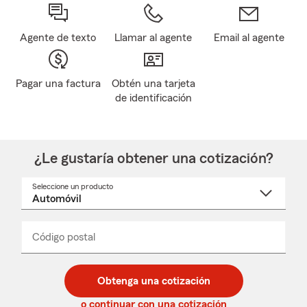
Agente de texto
Llamar al agente
Email al agente
Pagar una factura
Obtén una tarjeta
de identificación
¿Le gustaría obtener una cotización?
Seleccione un producto
Seleccione
un
nombre
de
producto
del
Código postal
Ingresa
Ingresa
_____
menú
un
un
desplegable
código
código
postal
postal
Obtenga una cotización
de
de
5
5
o continuar con una cotización