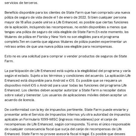
servicios de terceros.
Beneficio disponible para los clientes de State Farm que han comprado una nueva
póliza de seguro de vida desde el 1 de enero de 2022. Si bien cualquier persona
mayor de 18 años puede unirse a Life Enhanced, es posible que ciertas funciones
de la aplicación, incluyendo las recompensas, no estén disponibles a menos que
tengas una póliza de seguro de vida elegible de State Farm.En este momento, los
titulares de póliza en Florida y New York no son elegibles para el programa
completo.Ten en cuenta que algunos titulares de póliza pueden experimentar un
retraso antes de que una nueva póliza sea elegible para recompensas.
Esto no es una solicitud para comprar o vender productos de seguros de State
Farm.
La participación de Life Enhanced está sujeta a la elegibilidad del programa y varía
según el estado. Sujeto a los términos y condiciones del acuerdo. La aplicación Life
Enhanced está disponible para Android e iOS. Es posible que se requiera un
dispositivo móvil iOS o Android para usar todas las funciones del programa Life
Enhanced. Los clientes deben aceptar autorizar a State Farm a recopilar datos
sobre salud y bienestar. Los usuarios de aplicaciones móviles deben aceptar un
acuerdo de licencia.
De conformidad con la ley de impuestos pertinente, State Farm puede enviarte y
presentar ante el Servicio de Impuestos Internos y/u otra autoridad de impuestos
aplicable un Formulario 1099-MISC (ingresos misceláneos) por el canje de
recompensas de Life Enhanced, según corresponda. Tú eres el único responsable
de cualquier consecuencia fiscal que surja del canje de recompensas de Life
Enhanced. State Farm no provee asesoría fiscal ni legal. Es posible que desees