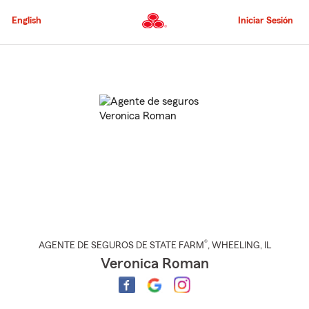
Pasar
al
English
Iniciar Sesión
contenido
principal
Comienzo
del
contenido
principal
®
AGENTE DE SEGUROS DE STATE FARM
,
WHEELING
, IL
Veronica Roman