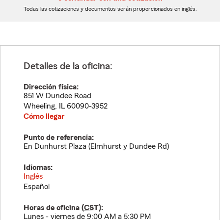
dígitos
dígitos
Todas las cotizaciones y documentos serán proporcionados en inglés.
Detalles de la oficina:
Dirección física:
851 W Dundee Road
Wheeling
,
IL
60090-3952
Cómo llegar
Punto de referencia:
En Dunhurst Plaza (Elmhurst y Dundee Rd)
Idiomas:
Inglés
Español
Horas de oficina (
CST
):
Lunes - viernes de 9:00 AM a 5:30 PM